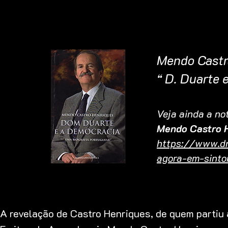
Mendo Castr
“ D. Duarte 
V
eja aind
a a no
Mendo Castro 
https://www.dn
agora-em-sinto
A revelação de Castro Henriques, de quem partiu 